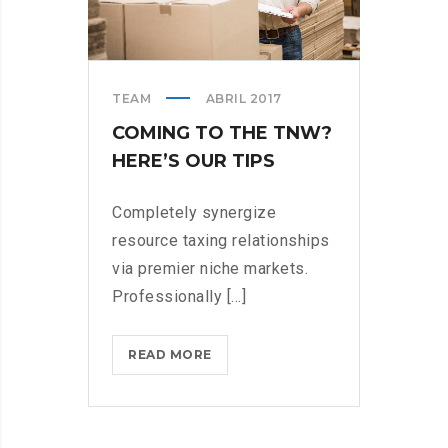
TEAM
ABRIL 2017
COMING TO THE TNW?
HERE’S OUR TIPS
Completely synergize
resource taxing relationships
via premier niche markets.
Professionally [...]
COMING
READ MORE
TO
THE
TNW?