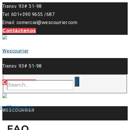
Transv. 93# 51-98
Tel: 601+390 9655 /687
Email: comercial@wescourrier.com
Contáctenos
Transv. 93# 51-98
Tel: 601+390 9655 /687
Contáctenos
Email: comercial@wescourrier.com
WESCOURRIER
FAQ